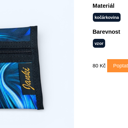
Materiál
kočárkovina
Barevnost
vzor
80 Kč
Poptat