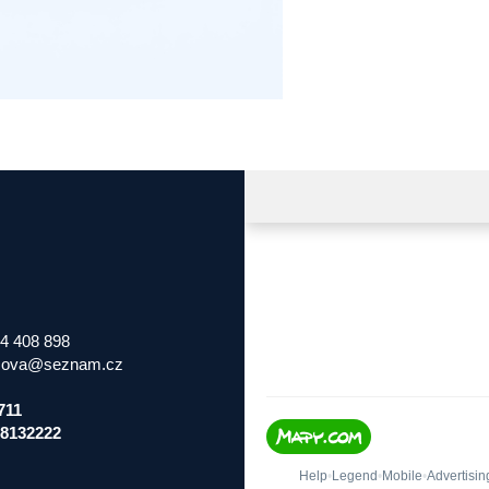
4 408 898
zova@seznam.cz
711
8132222