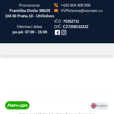
Provozovna:
+420 604 408 898
Františka Diviše 386/29
VVPkrizova@seznam.cz
104 00 Praha 10 - Uhříněves
IČO:
75352711
Otevírací doba:
DIČ:
CZ7258132222
po-pá: 07:00 - 15:00