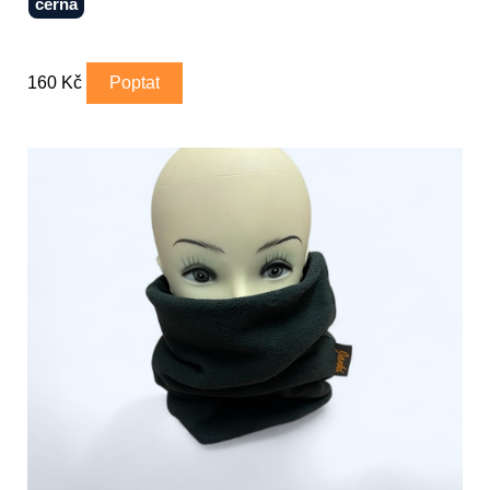
černá
160 Kč
Poptat