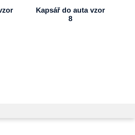
vzor
Kapsář do auta vzor
8