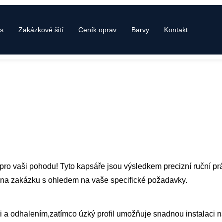
s
Zakázkové šití
Ceník oprav
Barvy
Kontakt
 pro vaši pohodu! Tyto kapsáře jsou výsledkem precizní ruční prá
t na zakázku s ohledem na vaše specifické požadavky.
i a odhalením,zatímco úzký profil umožňuje snadnou instalaci n