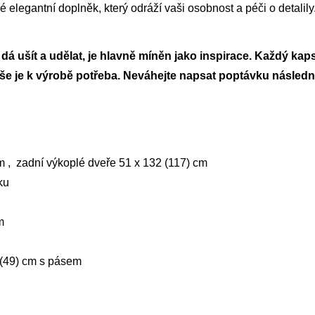
é elegantní doplněk, který odráží vaši osobnost a péči o detalily
 ušít a udělat, je hlavně míněn jako inspirace. Každý kapsář
vše je k výrobě potřeba. Neváhejte napsat poptávku následn
m , zadní výkoplé dveře 51 x 132 (117) cm
ku
m
 (49) cm s pásem