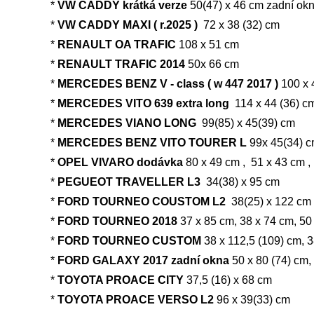
*
VW CADDY krátká verze
50(47) x 46 cm zadní ok
*
VW CADDY MAXI ( r.2025 )
72 x 38 (32) cm
*
RENAULT OA TRAFIC
108 x 51 cm
*
RENAULT TRAFIC 2014
50x 66 cm
*
MERCEDES BENZ V - class ( w 447 2017 )
100 x 
*
MERCEDES VITO 639 extra long
114 x 44 (36) c
*
MERCEDES VIANO LONG
99(85) x 45(39) cm
*
MERCEDES BENZ VITO TOURER L
99x 45(34) 
*
OPEL VIVARO dodávka
80 x 49 cm , 51 x 43 cm ,
*
PEGUEOT TRAVELLER L3
34(38) x 95 cm
*
FORD TOURNEO COUSTOM L2
38(25) x 122 cm
*
FORD TOURNEO 2018
37 x 85 cm, 38 x 74 cm, 5
*
FORD TOURNEO CUSTOM
38 x 112,5 (109) cm, 3
*
FORD GALAXY 2017 zadní okna
50 x 80 (74) cm,
*
TOYOTA PROACE CITY
37,5 (16) x 68 cm
*
TOYOTA PROACE VERSO L2
96 x 39(33) cm