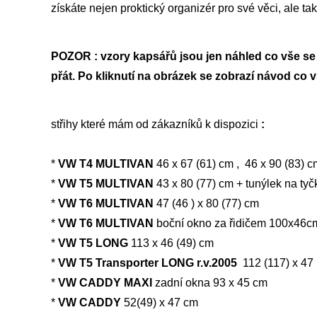
získáte nejen proktický organizér pro své věci, ale tak
POZOR : vzory kapsářů jsou jen náhled co vše se dá
přát. Po kliknutí na obrázek se zobrazí návod co 
střihy které mám od zákazníků k dispozici
:
*
VW T4 MULTIVAN
46 x 67 (61) cm , 46 x 90 (83) c
*
VW T5 MULTIVAN
43 x 80 (77) cm + tunýlek na tyč
*
VW T6 MULTIVAN
47 (46 ) x 80 (77) cm
*
VW T6 MULTIVAN
boční okno za řidičem 100x46c
*
VW T5 LONG
113 x 46 (49) cm
*
VW T5 Transporter LONG r.v.2005
112 (117) x 47
*
VW CADDY MAXI
zadní okna 93 x 45 cm
*
VW CADDY
52(49) x 47 cm